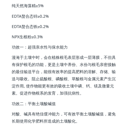
纯天然海藻精
≥5%
EDTA螯合态锌
≥0.2%
EDTA螯合态铁
≥0.2%
NPX生根粉
≥0.3%
功效一：超强亲水性与保水能力
漫淹于土壤中时，会在植株根毛表层形成一层薄膜，不但具
有保护根毛的功能，更是土壤中养份、水份与根毛亲密接触
的最佳输送平台，能很有效率的提高肥料的溶解、存储、输
送与吸收。阻止硫酸根、磷酸根、草酸根与金属元素产生沉
淀作用, 使作物能更有效的吸收土壤中磷、钙、镁及微量元
素。促进作物根系的发育，加强抗病性。
功效二：平衡土壤酸碱值
对酸、碱具有绝佳缓冲能力，可有效平衡土壤酸碱值，避免
长期使用化学肥料所造成的土壤酸化。