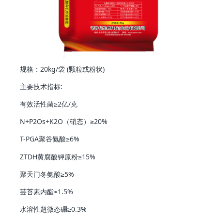
规格：20kg/袋 (颗粒或粉状)
主要技术指标:
有效活性菌≥2亿/克
N+P2Os+K2O（硝态）≥20%
T-PGA聚谷氨酸
≥6%
ZTDH黄腐酸钾原粉
≥15%
聚天门冬氨酸
≥5%
芸苔素内酯
≥1.5%
水溶性超微态硼
≥0.3%