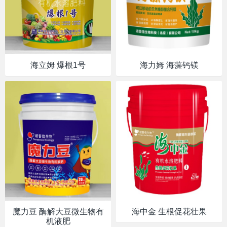
海立姆 爆根1号
海力姆 海藻钙镁
魔力豆 酶解大豆微生物有
海中金 生根促花壮果
机液肥