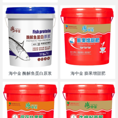
海中金 酶解鱼蛋白原浆
海中金 膨果增甜肥