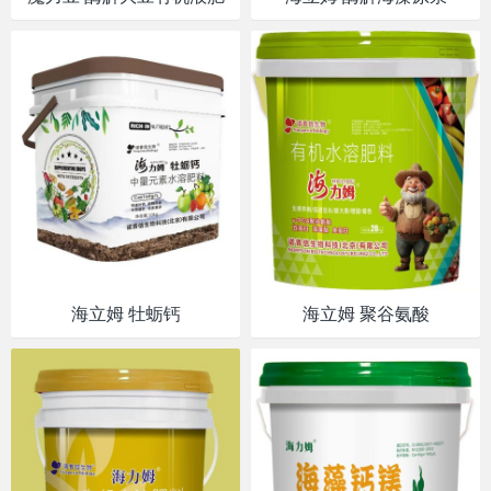
海立姆 牡蛎钙
海立姆 聚谷氨酸