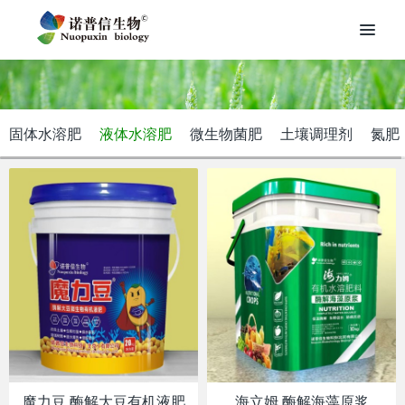
固体水溶肥
液体水溶肥
微生物菌肥
土壤调理剂
氮肥
魔力豆 酶解大豆有机液肥
海立姆 酶解海藻原浆