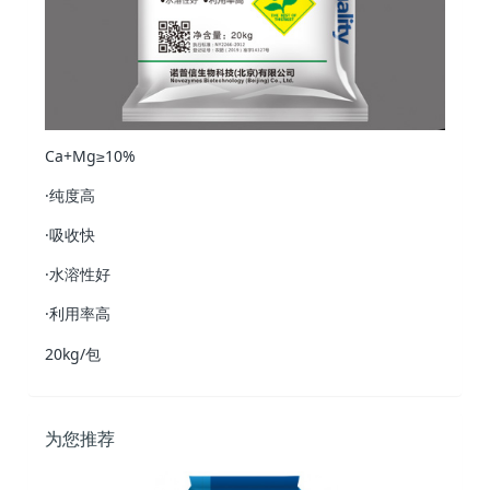
Ca+Mg≥10%
·纯度高
·吸收快
·水溶性好
·利用率高
20kg/包
为您推荐