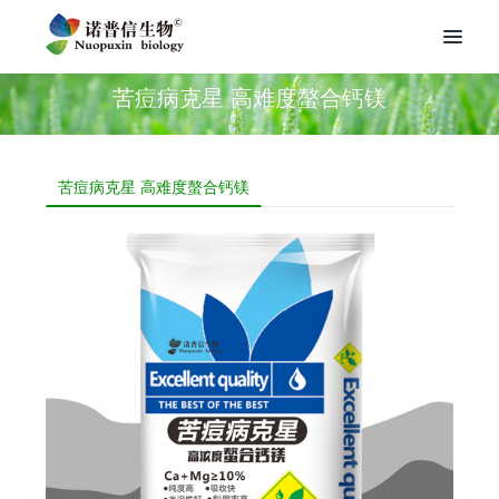
苦痘病克星 高难度螯合钙镁
苦痘病克星 高难度螯合钙镁